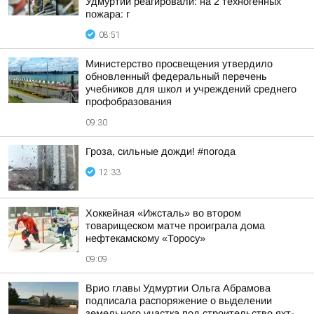
Удмуртии реагировали: на 2 техногенных
пожара: г
08:51
Министерство просвещения утвердило
обновленный федеральный перечень
учебников для школ и учреждений среднего
профобразования
09:30
Гроза, сильные дожди! #погода
12:33
Хоккейная «Ижсталь» во втором
товарищеском матче проиграла дома
нефтекамскому «Торосу»
09:09
Врио главы Удмуртии Ольга Абрамова
подписала распоряжение о выделении
земельного участка под строительство яхт-