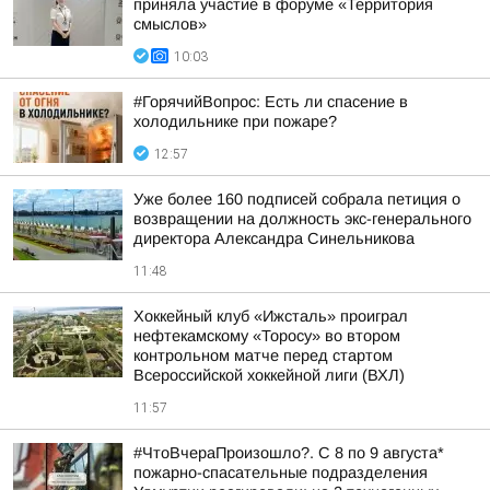
приняла участие в форуме «Территория
смыслов»
10:03
#ГорячийВопрос: Есть ли спасение в
холодильнике при пожаре?
12:57
Уже более 160 подписей собрала петиция о
возвращении на должность экс-генерального
директора Александра Синельникова
11:48
Хоккейный клуб «Ижсталь» проиграл
нефтекамскому «Торосу» во втором
контрольном матче перед стартом
Всероссийской хоккейной лиги (ВХЛ)
11:57
#ЧтоВчераПроизошло?. С 8 по 9 августа*
пожарно-спасательные подразделения