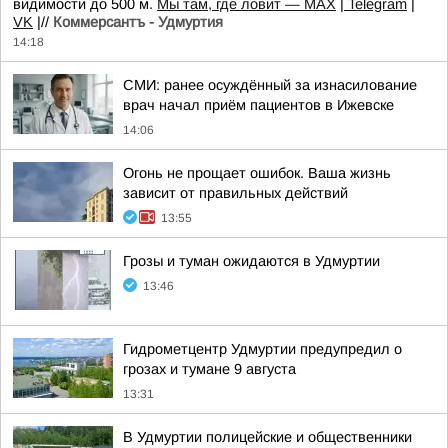
видимости до 500 м.
Мы там, где ловит — MAX
|
Telegram
|
VK
|//
Коммерсантъ - Удмуртия
14:18
СМИ: ранее осуждённый за изнасилование
врач начал приём пациентов в Ижевске
14:06
Огонь не прощает ошибок. Ваша жизнь
зависит от правильных действий
13:55
Грозы и туман ожидаются в Удмуртии
13:46
Гидрометцентр Удмуртии предупредил о
грозах и тумане 9 августа
13:31
В Удмуртии полицейские и общественники