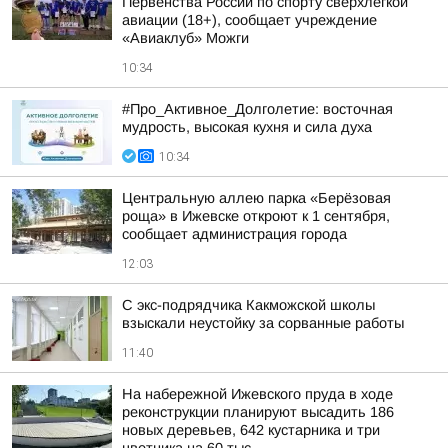
Первенства России по спорту сверхлёгкой
авиации (18+), сообщает учреждение
«Авиаклуб» Можги
10:34
#Про_Активное_Долголетие: восточная
мудрость, высокая кухня и сила духа
10:34
Центральную аллею парка «Берёзовая
роща» в Ижевске откроют к 1 сентября,
сообщает администрация города
12:03
С экс-подрядчика Какможской школы
взыскали неустойку за сорванные работы
11:40
На набережной Ижевского пруда в ходе
реконструкции планируют высадить 186
новых деревьев, 642 кустарника и три