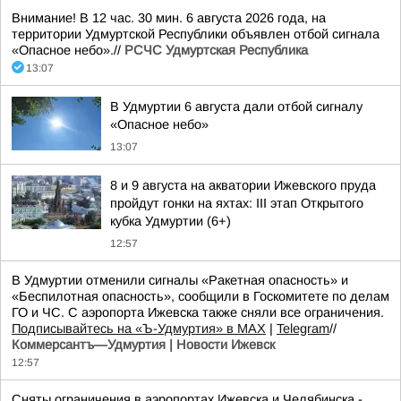
Внимание! В 12 час. 30 мин. 6 августа 2026 года, на
территории Удмуртской Республики объявлен отбой сигнала
«Опасное небо».//
РСЧС Удмуртская Республика
13:07
В Удмуртии 6 августа дали отбой сигналу
«Опасное небо»
13:07
8 и 9 августа на акватории Ижевского пруда
пройдут гонки на яхтах: III этап Открытого
кубка Удмуртии (6+)
12:57
В Удмуртии отменили сигналы «Ракетная опасность» и
«Беспилотная опасность», сообщили в Госкомитете по делам
ГО и ЧС. С аэропорта Ижевска также сняли все ограничения.
Подписывайтесь на «Ъ-Удмуртия» в MAX
|
Telegram
//
Коммерсантъ—Удмуртия | Новости Ижевск
12:57
Сняты ограничения в аэропортах Ижевска и Челябинска -