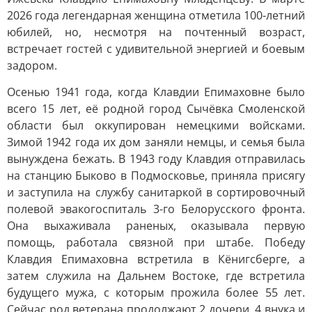
2026 года легендарная женщина отметила 100-летний
юбилей, но, несмотря на почтенный возраст,
встречает гостей с удивительной энергией и боевым
задором.
Осенью 1941 года, когда Клавдии Епимаховне было
всего 15 лет, её родной город Сычёвка Смоленской
области был оккупирован немецкими войсками.
Зимой 1942 года их дом заняли немцы, и семья была
вынуждена бежать. В 1943 году Клавдия отправилась
на станцию Быково в Подмосковье, приняла присягу
и заступила на службу санитаркой в сортировочный
полевой эвакогоспиталь 3-го Белорусского фронта.
Она выхаживала раненых, оказывала первую
помощь, работала связной при штабе. Победу
Клавдия Епимаховна встретила в Кёнигсберге, а
затем служила на Дальнем Востоке, где встретила
будущего мужа, с которым прожила более 55 лет.
Сейчас род ветерана продолжают 2 дочери, 4 внука и