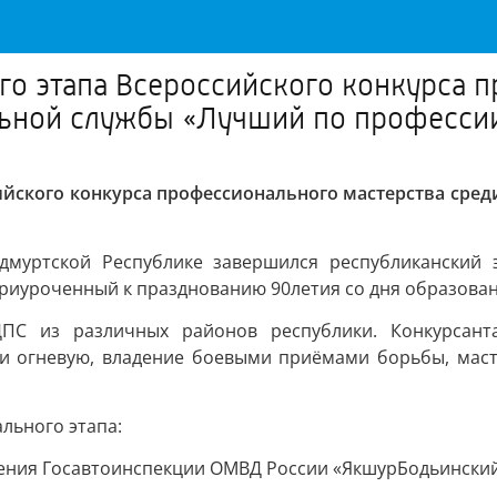
го этапа Всероссийского конкурса 
льной службы «Лучший по професси
сийского конкурса профессионального мастерства ср
муртской Республике завершился республиканский э
приуроченный к празднованию 90летия со дня образова
ДПС из различных районов республики. Конкурсант
 и огневую, владение боевыми приёмами борьбы, маст
льного этапа:
ения Госавтоинспекции ОМВД России «ЯкшурБодьински