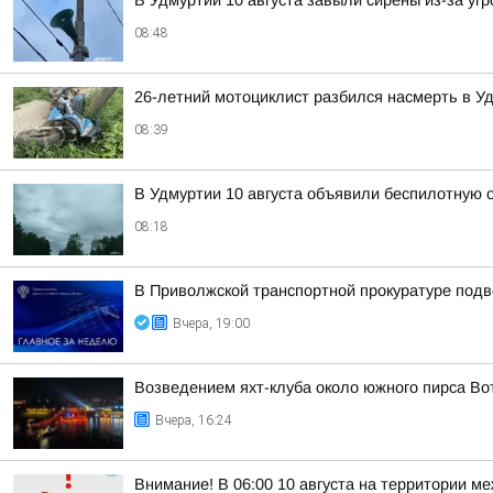
В Удмуртии 10 августа завыли сирены из-за у
08:48
26-летний мотоциклист разбился насмерть в У
08:39
В Удмуртии 10 августа объявили беспилотную 
08:18
В Приволжской транспортной прокуратуре подв
Вчера, 19:00
Возведением яхт-клуба около южного пирса Во
Вчера, 16:24
Внимание! В 06:00 10 августа на территории 