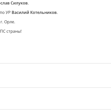
слав Силуков
.
 по УР
Василий Котельников
.
г. Орле.
ДПС страны!