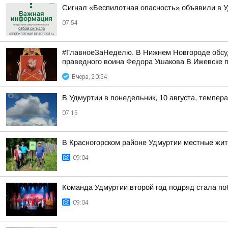
Сигнал «Беспилотная опасность» объявили в У
07:54
#ГлавноеЗаНеделю. В Нижнем Новгороде обсуд
праведного воина Федора Ушакова В Ижевске п
Вчера, 20:54
В Удмуртии в понедельник, 10 августа, темпер
07:15
В Красногорском районе Удмуртии местные жит
09:04
Команда Удмуртии второй год подряд стала п
09:04