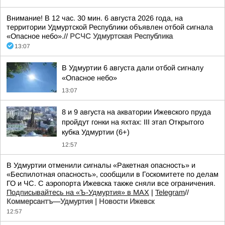
Внимание! В 12 час. 30 мин. 6 августа 2026 года, на
территории Удмуртской Республики объявлен отбой сигнала
«Опасное небо».//
РСЧС Удмуртская Республика
13:07
В Удмуртии 6 августа дали отбой сигналу
«Опасное небо»
13:07
8 и 9 августа на акватории Ижевского пруда
пройдут гонки на яхтах: III этап Открытого
кубка Удмуртии (6+)
12:57
В Удмуртии отменили сигналы «Ракетная опасность» и
«Беспилотная опасность», сообщили в Госкомитете по делам
ГО и ЧС. С аэропорта Ижевска также сняли все ограничения.
Подписывайтесь на «Ъ-Удмуртия» в MAX
|
Telegram
//
Коммерсантъ—Удмуртия | Новости Ижевск
12:57