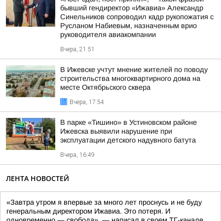
бывший гендиректор «Ижавиа» Александр
Синельников сопроводил кадр рукопожатия с
Русланом Набиевым, назначенным врио
руководителя авиакомпании
Вчера, 21:51
В Ижевске учтут мнение жителей по поводу
строительства многоквартирного дома на
месте Октябрьского сквера
Вчера, 17:54
В парке «Тишино» в Устиновском районе
Ижевска выявили нарушение при
эксплуатации детского надувного батута
Вчера, 16:49
ЛЕНТА НОВОСТЕЙ
«Завтра утром я впервые за много лет проснусь и не буду
генеральным директором Ижавиа. Это потеря. И
одновременно — свобода», — написал в своем ТГ-канале