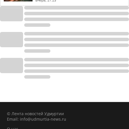
Вчера, 17:13
© Лента новостей Удмуртии
Email:
info@udmurtia-news.ru
О нас