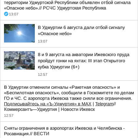
территории Удмуртской Республики объявлен отбой сигнала
«Опасное небо».//
РСЧС Удмуртская Республика
13:07
В Удмуртии 6 августа дали отбой сигналу
«Опасное небо»
13:07
8 и 9 августа на акватории Ижевского пруда
пройдут гонки на яхтах: III этап Открытого
кубка Удмуртии (6+)
12:57
В Удмуртии отменили сигналы «Ракетная опасность» и
«Беспилотная опасность», сообщили в Госкомитете по делам
ГО и ЧС. С аэропорта Ижевска также сняли все ограничения.
Подписывайтесь на «Ъ-Удмуртия» в MAX
|
Telegram
//
Коммерсантъ—Удмуртия | Новости Ижевск
12:57
Сняты ограничения в аэропортах Ижевска и Челябинска -
Росавиация.//
ВЕСТИ