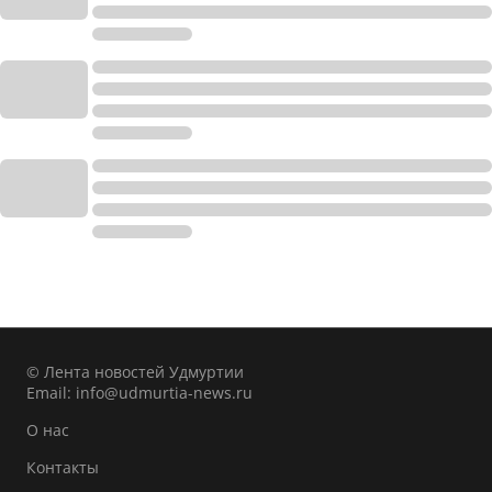
© Лента новостей Удмуртии
Email:
info@udmurtia-news.ru
О нас
Контакты