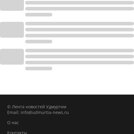
© Лента новостей Удмуртии
Email:
info@udmurtia-news.ru
О нас
Контакты