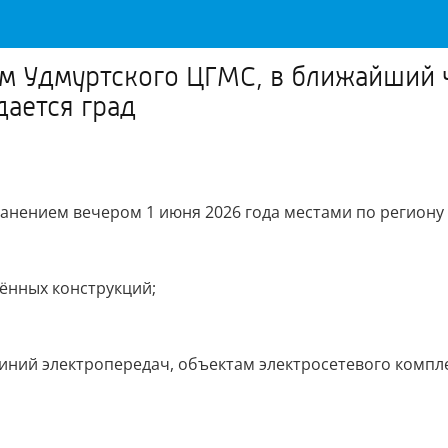
ым Удмуртского ЦГМС, в ближайший 
дается град
анением вечером 1 июня 2026 года местами по региону 
лённых конструкций;
ний электропередач, объектам электросетевого компле