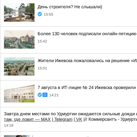
День строителя? Не слышали)
15:55
Более 130 человек подписали онлайн-петицию 
15:42
Жители Ижевска пожаловались на решение «И
15:01
7 августа в ИТ-лицее № 24 Ижевска проверили 
14:21
Завтра днем местами по Удмуртии ожидаются сильные дожди и
там, где ловит — MAX
|
Telegram
|
VK
|//
Коммерсантъ - Удмурт
14:18