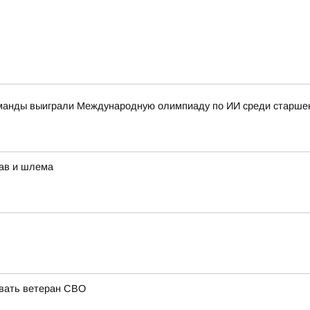
оманды выиграли Международную олимпиаду по ИИ среди старшек
рав и шлема
овать ветеран СВО