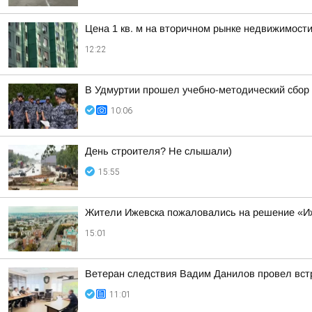
Цена 1 кв. м на вторичном рынке недвижимости
12:22
В Удмуртии прошел учебно-методический сбор 
10:06
День строителя? Не слышали)
15:55
Жители Ижевска пожаловались на решение «Иж
15:01
Ветеран следствия Вадим Данилов провел вст
11:01