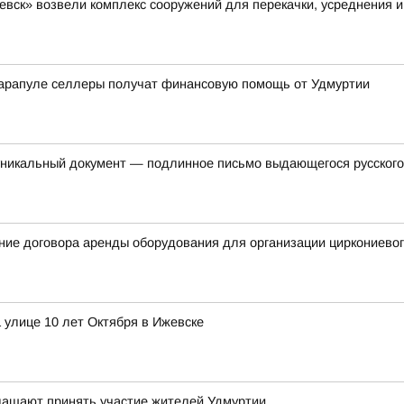
вск» возвели комплекс сооружений для перекачки, усреднения и
арапуле селлеры получат финансовую помощь от Удмуртии
уникальный документ — подлинное письмо выдающегося русского
ние договора аренды оборудования для организации циркониевог
 улице 10 лет Октября в Ижевске
глашают принять участие жителей Удмуртии