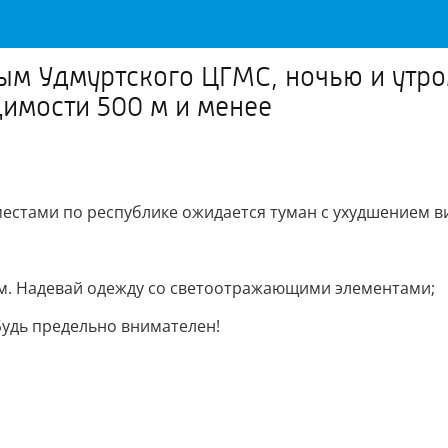
ным Удмуртского ЦГМС, ночью и утр
имости 500 м и менее
естами по республике ожидается туман с ухудшением ви
ам. Надевай одежду со светоотражающими элементами;
Будь предельно внимателен!