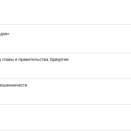
ядка»
а главы и правительства Удмуртии
 мошенничеств