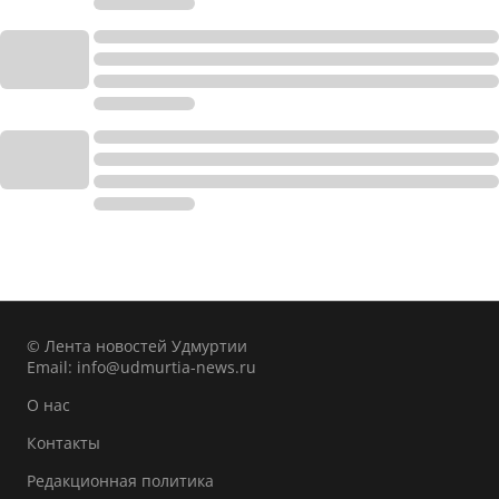
© Лента новостей Удмуртии
Email:
info@udmurtia-news.ru
О нас
Контакты
Редакционная политика