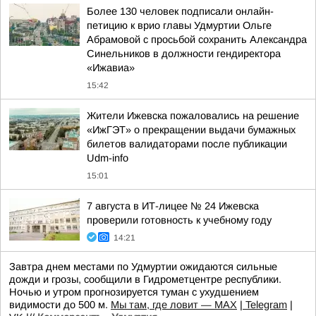
Более 130 человек подписали онлайн-
петицию к врио главы Удмуртии Ольге
Абрамовой с просьбой сохранить Александра
Синельников в должности гендиректора
«Ижавиа»
15:42
Жители Ижевска пожаловались на решение
«ИжГЭТ» о прекращении выдачи бумажных
билетов валидаторами после публикации
Udm-info
15:01
7 августа в ИТ-лицее № 24 Ижевска
проверили готовность к учебному году
14:21
Завтра днем местами по Удмуртии ожидаются сильные
дожди и грозы, сообщили в Гидрометцентре республики.
Ночью и утром прогнозируется туман с ухудшением
видимости до 500 м.
Мы там, где ловит — MAX
|
Telegram
|