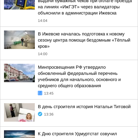
выдачи бумажных чеков при оплате проезда
на линиях «ИжГЭТ» через валидаторы
объяснили в администрации Ижевска
14:04
В Ижевске началась подготовка к новому
сезону центра помощи бездомным «Тёплый
кров»
14:00
Минпросвещения РФ утвердило
обновленный федеральный перечень
учебников для начального, основного и
среднего общего образования
13:45
В день строителя история Натальи Титовой
13:36
К Дню строителя Удмуртстат озвучил