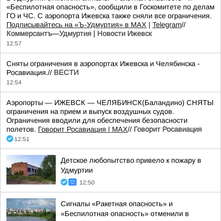
«Беспилотная опасность», сообщили в Госкомитете по делам
ГО и ЧС. С аэропорта Ижевска также сняли все ограничения.
Подписывайтесь на «Ъ-Удмуртия» в MAX
|
Telegram
//
Коммерсантъ—Удмуртия | Новости Ижевск
12:57
Сняты ограничения в аэропортах Ижевска и Челябинска -
Росавиация.//
ВЕСТИ
12:54
Аэропорты — ИЖЕВСК — ЧЕЛЯБИНСК(Баландино) СНЯТЫ
ограничения на прием и выпуск воздушных судов.
Ограничения вводили для обеспечения безопасности
полетов.
Говорит Росавиация | MAX
//
Говорит Росавиация
12:51
Детское любопытство привело к пожару в
Удмуртии
12:50
Сигналы «Ракетная опасность» и
«Беспилотная опасность» отменили в