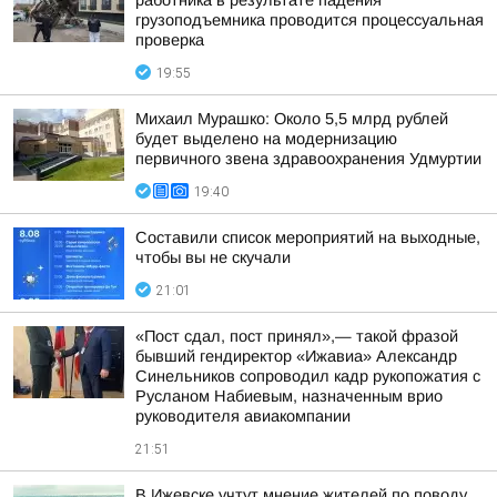
работника в результате падения
грузоподъемника проводится процессуальная
проверка
19:55
Михаил Мурашко: Около 5,5 млрд рублей
будет выделено на модернизацию
первичного звена здравоохранения Удмуртии
19:40
Составили список мероприятий на выходные,
чтобы вы не скучали
21:01
«Пост сдал, пост принял»,— такой фразой
бывший гендиректор «Ижавиа» Александр
Синельников сопроводил кадр рукопожатия с
Русланом Набиевым, назначенным врио
руководителя авиакомпании
21:51
В Ижевске учтут мнение жителей по поводу