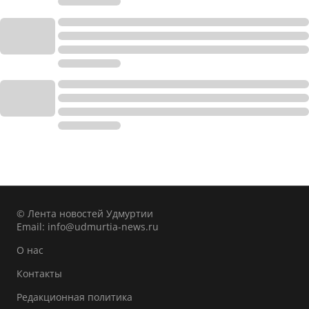
© Лента новостей Удмуртии
Email:
info@udmurtia-news.ru
О нас
Контакты
Редакционная политика