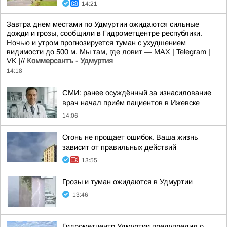
14:21
Завтра днем местами по Удмуртии ожидаются сильные
дожди и грозы, сообщили в Гидрометцентре республики.
Ночью и утром прогнозируется туман с ухудшением
видимости до 500 м.
Мы там, где ловит — MAX
|
Telegram
|
VK
|//
Коммерсантъ - Удмуртия
14:18
СМИ: ранее осуждённый за изнасилование
врач начал приём пациентов в Ижевске
14:06
Огонь не прощает ошибок. Ваша жизнь
зависит от правильных действий
13:55
Грозы и туман ожидаются в Удмуртии
13:46
Гидрометцентр Удмуртии предупредил о