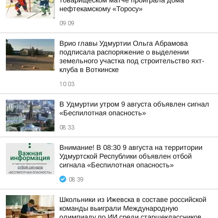
товарищеском матче проиграла дома
нефтекамскому «Торосу»
09:09
Врио главы Удмуртии Ольга Абрамова
подписала распоряжение о выделении
земельного участка под строительство яхт-
клуба в Воткинске
10:03
В Удмуртии утром 9 августа объявлен сигнал
«Беспилотная опасность»
08:33
Внимание! В 08:30 9 августа на территории
Удмуртской Республики объявлен отбой
сигнала «Беспилотная опасность»
08:39
Школьники из Ижевска в составе российской
команды выиграли Международную
олимпиаду по ИИ среди старшеклассников