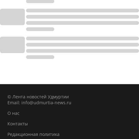
© Лента новостей Удмуртии
Email:
info@udmurtia-news.ru
О нас
Контакты
Редакционная политика