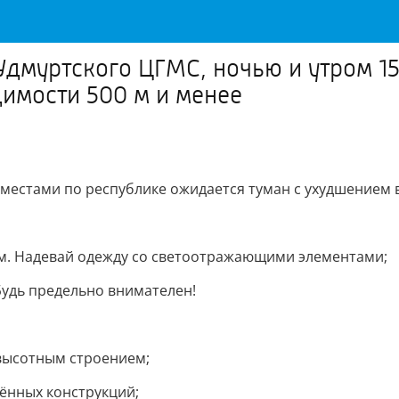
 Удмуртского ЦГМС, ночью и утром 1
имости 500 м и менее
местами по республике ожидается туман с ухудшением ви
ам. Надевай одежду со светоотражающими элементами;
Будь предельно внимателен!
 высотным строением;
лённых конструкций;