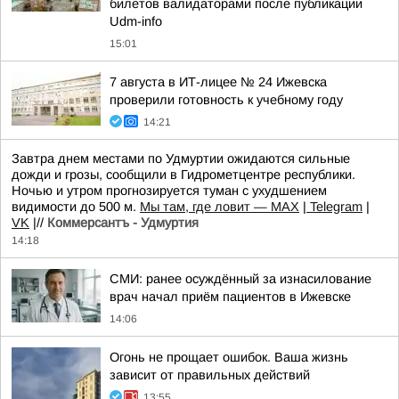
билетов валидаторами после публикации
Udm-info
15:01
7 августа в ИТ-лицее № 24 Ижевска
проверили готовность к учебному году
14:21
Завтра днем местами по Удмуртии ожидаются сильные
дожди и грозы, сообщили в Гидрометцентре республики.
Ночью и утром прогнозируется туман с ухудшением
видимости до 500 м.
Мы там, где ловит — MAX
|
Telegram
|
VK
|//
Коммерсантъ - Удмуртия
14:18
СМИ: ранее осуждённый за изнасилование
врач начал приём пациентов в Ижевске
14:06
Огонь не прощает ошибок. Ваша жизнь
зависит от правильных действий
13:55