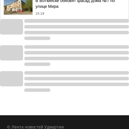
В Воткинске обновят фасад дома №7 по
улице Мира
15:19
© Лента новостей Удмуртии