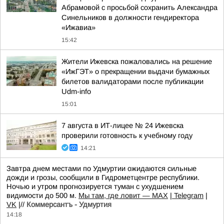
Абрамовой с просьбой сохранить Александра
Синельников в должности гендиректора
«Ижавиа»
15:42
Жители Ижевска пожаловались на решение
«ИжГЭТ» о прекращении выдачи бумажных
билетов валидаторами после публикации
Udm-info
15:01
7 августа в ИТ-лицее № 24 Ижевска
проверили готовность к учебному году
14:21
Завтра днем местами по Удмуртии ожидаются сильные
дожди и грозы, сообщили в Гидрометцентре республики.
Ночью и утром прогнозируется туман с ухудшением
видимости до 500 м.
Мы там, где ловит — MAX
|
Telegram
|
VK
|//
Коммерсантъ - Удмуртия
14:18