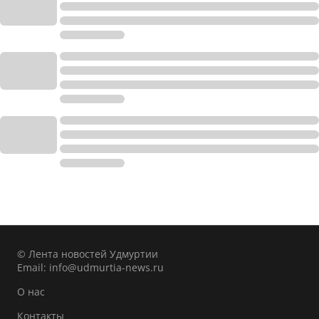
© Лента новостей Удмуртии
Email:
info@udmurtia-news.ru
О нас
Контакты