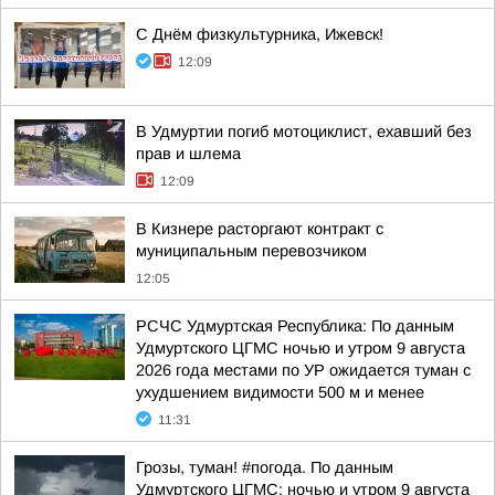
С Днём физкультурника, Ижевск!
12:09
В Удмуртии погиб мотоциклист, ехавший без
прав и шлема
12:09
В Кизнере расторгают контракт с
муниципальным перевозчиком
12:05
РСЧС Удмуртская Республика: По данным
Удмуртского ЦГМС ночью и утром 9 августа
2026 года местами по УР ожидается туман с
ухудшением видимости 500 м и менее
11:31
Грозы, туман! #погода. По данным
Удмуртского ЦГМС: ночью и утром 9 августа