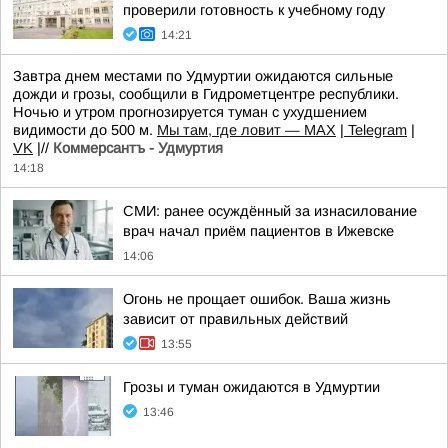
проверили готовность к учебному году
14:21
Завтра днем местами по Удмуртии ожидаются сильные
дожди и грозы, сообщили в Гидрометцентре республики.
Ночью и утром прогнозируется туман с ухудшением
видимости до 500 м.
Мы там, где ловит — MAX
|
Telegram
|
VK
|//
Коммерсантъ - Удмуртия
14:18
СМИ: ранее осуждённый за изнасилование
врач начал приём пациентов в Ижевске
14:06
Огонь не прощает ошибок. Ваша жизнь
зависит от правильных действий
13:55
Грозы и туман ожидаются в Удмуртии
13:46