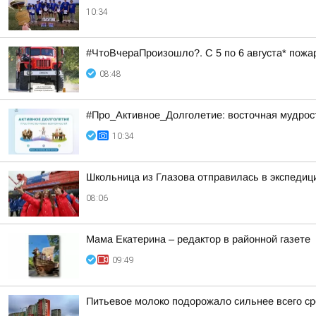
10:34
#ЧтоВчераПроизошло?. С 5 по 6 августа* пожа
08:48
#Про_Активное_Долголетие: восточная мудрость
10:34
Школьница из Глазова отправилась в экспеди
08:06
Мама Екатерина – редактор в районной газете
09:49
Питьевое молоко подорожало сильнее всего ср