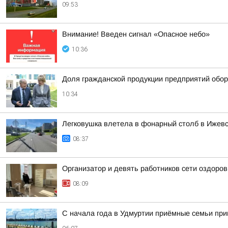
09:53
Внимание! Введен сигнал «Опасное небо»
10:36
Доля гражданской продукции предприятий обо
10:34
Легковушка влетела в фонарный столб в Ижев
08:37
Организатор и девять работников сети оздоро
08:09
С начала года в Удмуртии приёмные семьи пр