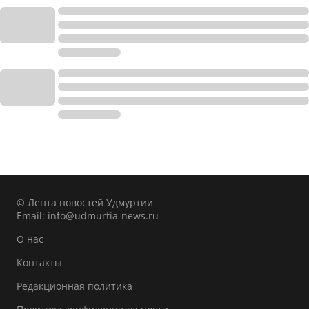
© Лента новостей Удмуртии
Email:
info@udmurtia-news.ru
О нас
Контакты
Редакционная политика