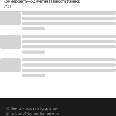
Коммерсантъ—Удмуртия | Новости Ижевск
17:23
© Лента новостей Удмуртии
Email:
info@udmurtia-news.ru