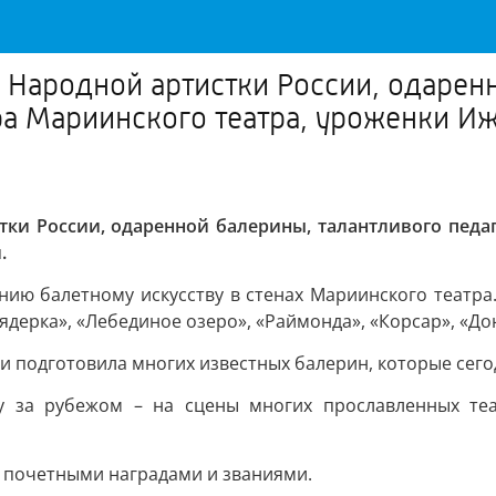
о Народной артистки России, одарен
ора Мариинского театра, уроженки 
стки России, одаренной балерины, талантливого педаг
.
ию балетному искусству в стенах Мариинского театра.
ядерка», «Лебединое озеро», «Раймонда», «Корсар», «До
и подготовила многих известных балерин, которые сего
ру за рубежом – на сцены многих прославленных теа
 почетными наградами и званиями.