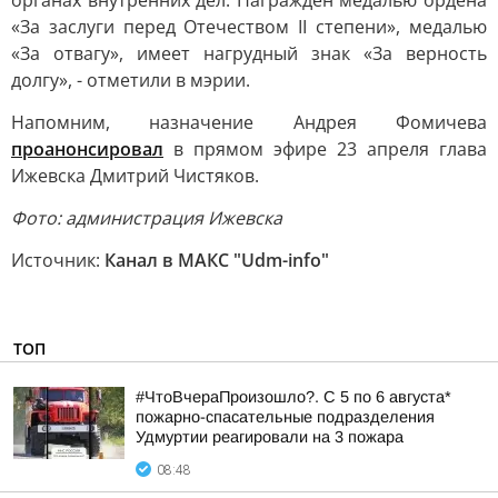
органах внутренних дел. Награжден медалью ордена
«За заслуги перед Отечеством II степени», медалью
«За отвагу», имеет нагрудный знак «За верность
долгу», - отметили в мэрии.
Напомним, назначение Андрея Фомичева
проанонсировал
в прямом эфире 23 апреля глава
Ижевска Дмитрий Чистяков.
Фото: администрация Ижевска
Источник:
Канал в МАКС "Udm-info"
ТОП
#ЧтоВчераПроизошло?. С 5 по 6 августа*
пожарно-спасательные подразделения
Удмуртии реагировали на 3 пожара
08:48