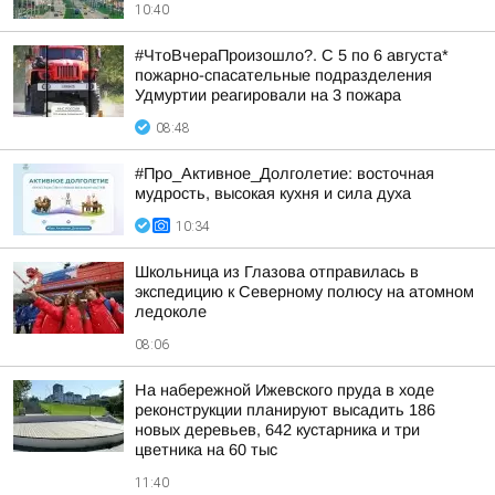
10:40
#ЧтоВчераПроизошло?. С 5 по 6 августа*
пожарно-спасательные подразделения
Удмуртии реагировали на 3 пожара
08:48
#Про_Активное_Долголетие: восточная
мудрость, высокая кухня и сила духа
10:34
Школьница из Глазова отправилась в
экспедицию к Северному полюсу на атомном
ледоколе
08:06
На набережной Ижевского пруда в ходе
реконструкции планируют высадить 186
новых деревьев, 642 кустарника и три
цветника на 60 тыс
11:40