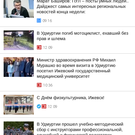
Марат Баширов: ПУЛ – посты умных людей..
Дайджест самых интересных региональных
новостей конца недели:
09:16
В Удмуртии погиб мотоциклист, ехавший без
прав и шлема
12:09
Министр здравоохранения РФ Михаил
Мурашко во время визита в Удмуртию
посетил Ижевский государственный
медицинский университет
10:36
С Днём физкультурника, Ижевск!
12:09
В Удмуртии прошел учебно-методический
сбор с инструкторами профессиональной,