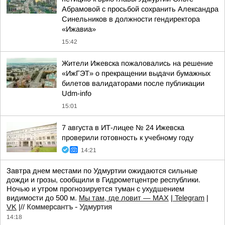
Абрамовой с просьбой сохранить Александра
Синельников в должности гендиректора
«Ижавиа»
15:42
Жители Ижевска пожаловались на решение
«ИжГЭТ» о прекращении выдачи бумажных
билетов валидаторами после публикации
Udm-info
15:01
7 августа в ИТ-лицее № 24 Ижевска
проверили готовность к учебному году
14:21
Завтра днем местами по Удмуртии ожидаются сильные
дожди и грозы, сообщили в Гидрометцентре республики.
Ночью и утром прогнозируется туман с ухудшением
видимости до 500 м.
Мы там, где ловит — MAX
|
Telegram
|
VK
|//
Коммерсантъ - Удмуртия
14:18