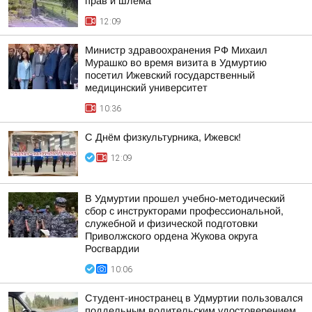
прав и шлема
12:09
Министр здравоохранения РФ Михаил
Мурашко во время визита в Удмуртию
посетил Ижевский государственный
медицинский университет
10:36
С Днём физкультурника, Ижевск!
12:09
В Удмуртии прошел учебно-методический
сбор с инструкторами профессиональной,
служебной и физической подготовки
Приволжского ордена Жукова округа
Росгвардии
10:06
Студент-иностранец в Удмуртии пользовался
поддельным водительским удостоверением