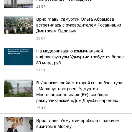
18:07
Врио главы Удмуртии Ольга Абрамова
встретилась с руководителем Росавиации
Дмитрием Ядровым
18:07
На модернизацию коммунальной
инфраструктуры Удмуртии требуется более
80 млрд руб
17:51
В Ижевске пройдёт второй сезон блог-тура
«Маршрут построен! Удмуртия
Многонациональная» (6+), сообщает
республиканский «Дом Дружбы народов»
17:47
Врио главы Удмуртии прибыла с рабочим
визитом в Москву