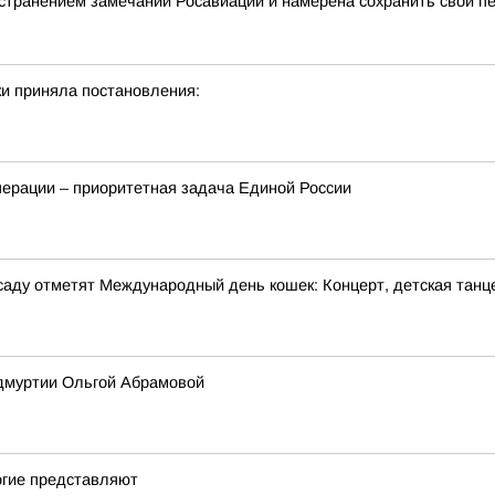
странением замечаний Росавиации и намерена сохранить свой п
и приняла постановления:
перации – приоритетная задача Единой России
м саду отметят Международный день кошек: Концерт, детская танц
Удмуртии Ольгой Абрамовой
огие представляют