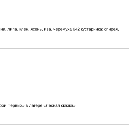
, липа, клён, ясень, ива, черёмуха 642 кустарника: спирея,
рои Первых» в лагере «Лесная сказка»