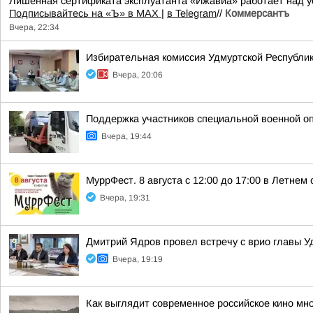
Лишенная сертификата эксплуатанта «Ижавиа» работает над у
Подписывайтесь на «Ъ» в MAX
|
в Telegram
//
Коммерсантъ
Вчера, 22:34
Избирательная комиссия Удмуртской Республик
Вчера, 20:06
Поддержка участников специальной военной о
Вчера, 19:44
МуррФест. 8 августа с 12:00 до 17:00 в Летне
Вчера, 19:31
Дмитрий Ядров провел встречу с врио главы 
Вчера, 19:19
Как выглядит современное российское кино мн