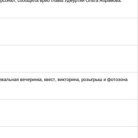
ерсонал, сообщила врио главы Удмуртии Ольга Абрамова.
евальная вечеринка, квест, викторина, розыгрыш и фотозона