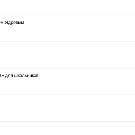
ием Ядровым
а» для школьников