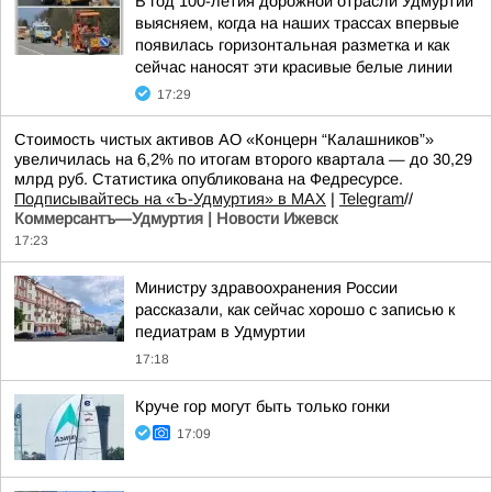
В год 100-летия дорожной отрасли Удмуртии
выясняем, когда на наших трассах впервые
появилась горизонтальная разметка и как
сейчас наносят эти красивые белые линии
17:29
Стоимость чистых активов АО «Концерн “Калашников”»
увеличилась на 6,2% по итогам второго квартала — до 30,29
млрд руб. Статистика опубликована на Федресурсе.
Подписывайтесь на «Ъ-Удмуртия» в MAX
|
Telegram
//
Коммерсантъ—Удмуртия | Новости Ижевск
17:23
Министру здравоохранения России
рассказали, как сейчас хорошо с записью к
педиатрам в Удмуртии
17:18
Круче гор могут быть только гонки
17:09