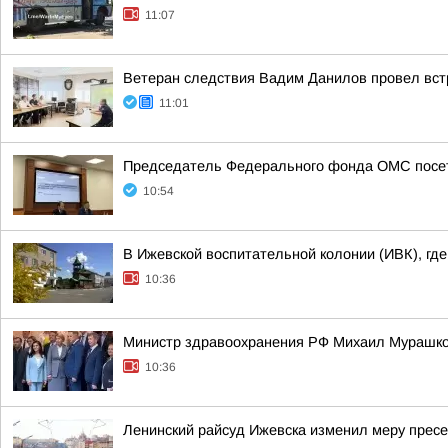
11:07
Ветеран следствия Вадим Данилов провел вст
11:01
Председатель Федерального фонда ОМС посет
10:54
В Ижевской воспитательной колонии (ИВК), гд
10:36
Министр здравоохранения РФ Михаил Мурашко 
10:36
Ленинский райсуд Ижевска изменил меру пресе