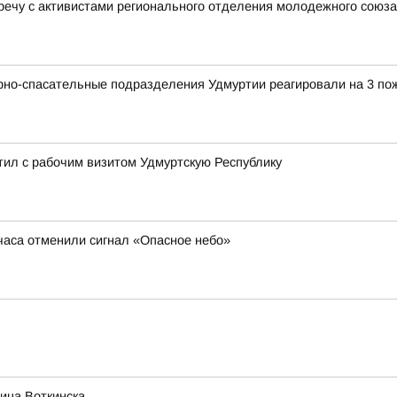
речу с активистами регионального отделения молодежного сою
рно-спасательные подразделения Удмуртии реагировали на 3 по
л с рабочим визитом Удмуртскую Республику
 часа отменили сигнал «Опасное небо»
ица Воткинска