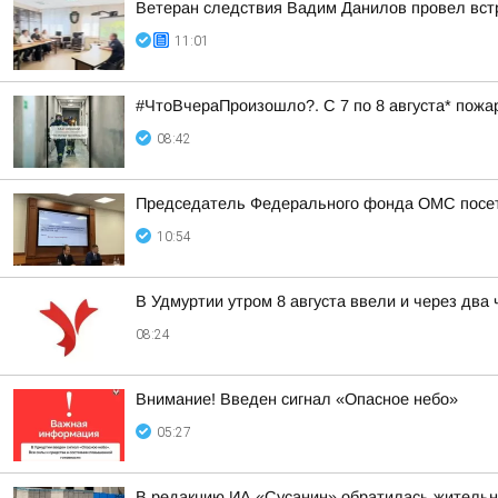
Ветеран следствия Вадим Данилов провел вст
11:01
#ЧтоВчераПроизошло?. С 7 по 8 августа* пожа
08:42
Председатель Федерального фонда ОМС посети
10:54
В Удмуртии утром 8 августа ввели и через два
08:24
Внимание! Введен сигнал «Опасное небо»
05:27
В редакцию ИА «Сусанин» обратилась жительн