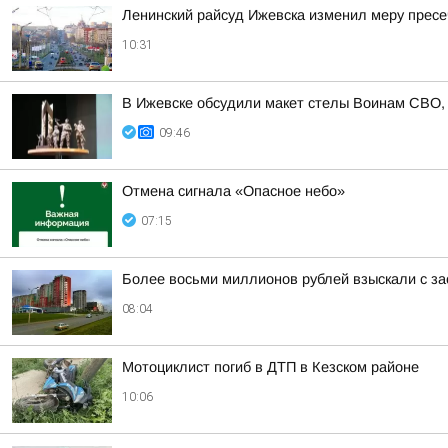
Ленинский райсуд Ижевска изменил меру пресе
10:31
В Ижевске обсудили макет стелы Воинам СВО, к
09:46
Отмена сигнала «Опасное небо»
07:15
Более восьми миллионов рублей взыскали с за
08:04
Мотоциклист погиб в ДТП в Кезском районе
10:06