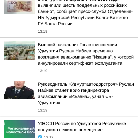
выявилили шесть поддельных российских
банкнот, сообщает пресс-служба Отделения-
НБ Удмуртской Республики Волго-Вятского
ГУ Банка России
13:19
Бывший начальник Госавтоинспекции
Удмуртии Руслан Набиев временно
возглавил авиакомпанию "Ижавиа", у которой
аннулировали сертификат эксплуатанта
13:19
Руководитель «Удмуртавтодорстроя» Руслан
Набиев станет врио гендиректора
авиакомпании «Ижавиа», узнал «Ъ-
Удмуртия»
13:19
УФССП России по Удмуртской Республике
получило нежилое помещение
13:19