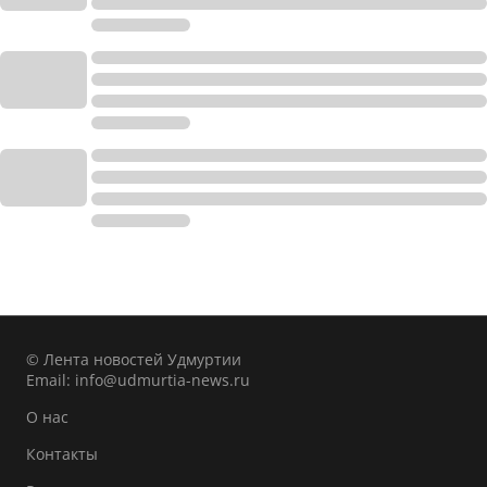
© Лента новостей Удмуртии
Email:
info@udmurtia-news.ru
О нас
Контакты