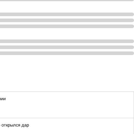
нии
о открылся дар