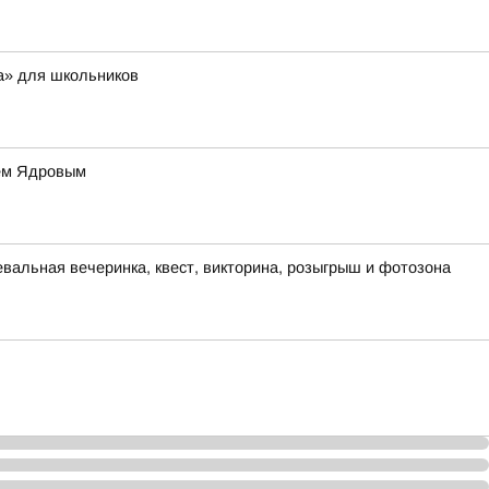
а» для школьников
ием Ядровым
евальная вечеринка, квест, викторина, розыгрыш и фотозона