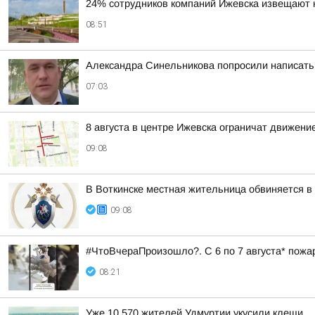
24% сотрудников компаний Ижевска извещают 
08:51
Александра Синельникова попросили написать 
07:03
8 августа в центре Ижевска ограничат движени
09:08
В Воткинске местная жительница обвиняется в
09:08
#ЧтоВчераПроизошло?. С 6 по 7 августа* пожа
08:21
Уже 10 570 жителей Удмуртии укусили клещи