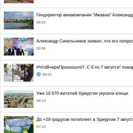
Гендиректор авиакомпании "Ижавиа" Александр
08:42
Александр Синельников заявил, что его попро
08:36
#ЧтоВчераПроизошло?. С 6 по 7 августа* пож
08:21
Уже 10 570 жителей Удмуртии укусили клещи
08:10
До +29 градусов потеплеет в Удмуртии 7 авгус
07:10