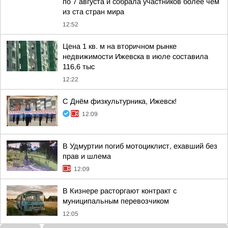
по 7 августа и собрала участников более чем
из ста стран мира
12:52
Цена 1 кв. м на вторичном рынке
недвижимости Ижевска в июле составила
116,6 тыс
12:22
С Днём физкультурника, Ижевск!
12:09
В Удмуртии погиб мотоциклист, ехавший без
прав и шлема
12:09
В Кизнере расторгают контракт с
муниципальным перевозчиком
12:05