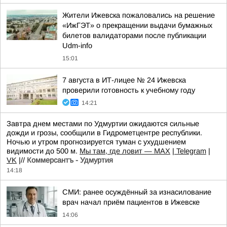
Жители Ижевска пожаловались на решение
«ИжГЭТ» о прекращении выдачи бумажных
билетов валидаторами после публикации
Udm-info
15:01
7 августа в ИТ-лицее № 24 Ижевска
проверили готовность к учебному году
14:21
Завтра днем местами по Удмуртии ожидаются сильные
дожди и грозы, сообщили в Гидрометцентре республики.
Ночью и утром прогнозируется туман с ухудшением
видимости до 500 м.
Мы там, где ловит — MAX
|
Telegram
|
VK
|//
Коммерсантъ - Удмуртия
14:18
СМИ: ранее осуждённый за изнасилование
врач начал приём пациентов в Ижевске
14:06