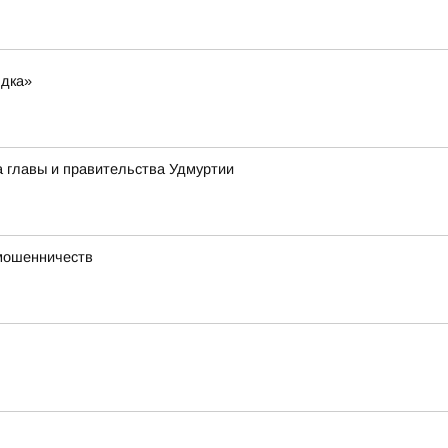
ядка»
а главы и правительства Удмуртии
 мошенничеств