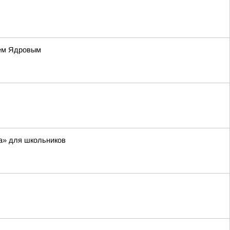
ием Ядровым
а» для школьников