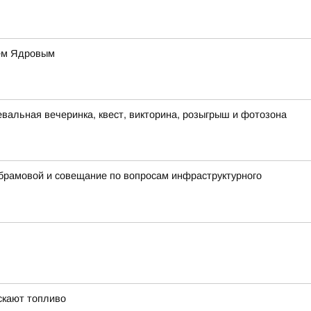
ием Ядровым
евальная вечеринка, квест, викторина, розыгрыш и фотозона
Абрамовой и совещание по вопросам инфраструктурного
скают топливо