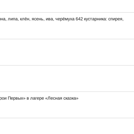
, липа, клён, ясень, ива, черёмуха 642 кустарника: спирея,
рои Первых» в лагере «Лесная сказка»