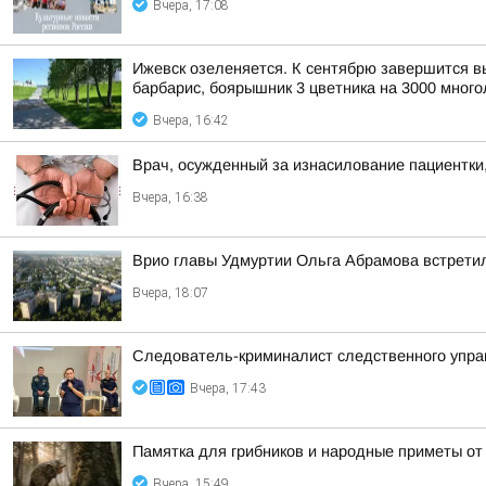
Вчера, 17:08
Ижевск озеленяется. К сентябрю завершится выс
барбарис, боярышник 3 цветника на 3000 многол
Вчера, 16:42
Врач, осужденный за изнасилование пациентки,
Вчера, 16:38
Врио главы Удмуртии Ольга Абрамова встрети
Вчера, 18:07
Следователь-криминалист следственного управ
Вчера, 17:43
Памятка для грибников и народные приметы от
Вчера, 15:49