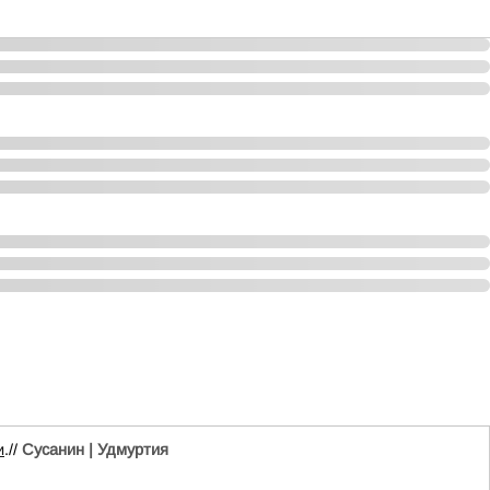
и
.//
Сусанин | Удмуртия