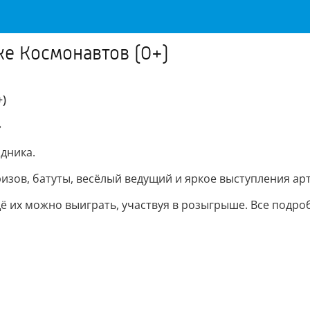
ке Космонавтов (0+)
+)
»
здника.
изов, батуты, весёлый ведущий и яркое выступления арт
щё их можно выиграть, участвуя в розыгрыше. Все подро