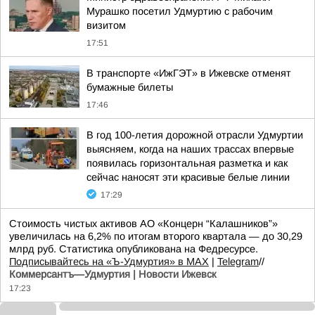
Мурашко посетил Удмуртию с рабочим
визитом
17:51
В транспорте «ИжГЭТ» в Ижевске отменят
бумажные билеты
17:46
В год 100-летия дорожной отрасли Удмуртии
выясняем, когда на наших трассах впервые
появилась горизонтальная разметка и как
сейчас наносят эти красивые белые линии
17:29
Стоимость чистых активов АО «Концерн “Калашников”»
увеличилась на 6,2% по итогам второго квартала — до 30,29
млрд руб. Статистика опубликована на Федресурсе.
Подписывайтесь на «Ъ-Удмуртия» в MAX
|
Telegram
//
Коммерсантъ—Удмуртия | Новости Ижевск
17:23