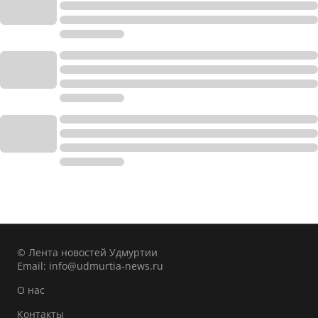
© Лента новостей Удмуртии
Email:
info@udmurtia-news.ru
О нас
Контакты