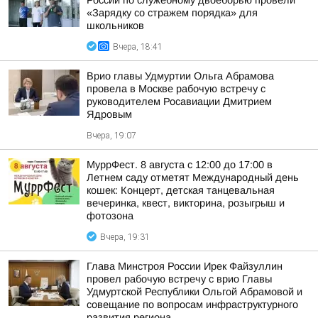
России по служебному двоеборью провели
«Зарядку со стражем порядка» для
школьников
Вчера, 18:41
Врио главы Удмуртии Ольга Абрамова
провела в Москве рабочую встречу с
руководителем Росавиации Дмитрием
Ядровым
Вчера, 19:07
МуррФест. 8 августа с 12:00 до 17:00 в
Летнем саду отметят Международный день
кошек: Концерт, детская танцевальная
вечеринка, квест, викторина, розыгрыш и
фотозона
Вчера, 19:31
Глава Минстроя России Ирек Файзуллин
провел рабочую встречу с врио Главы
Удмуртской Республики Ольгой Абрамовой и
совещание по вопросам инфраструктурного
развития региона