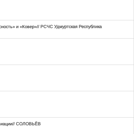
сность» и «Ковер»//
РСЧС Удмуртская Республика
виации//
СОЛОВЬЁВ