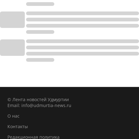
© Лента новостей Удмуртии
Email:
info@udmurtia-news.ru
О нас
Контакты
Редакционная политика