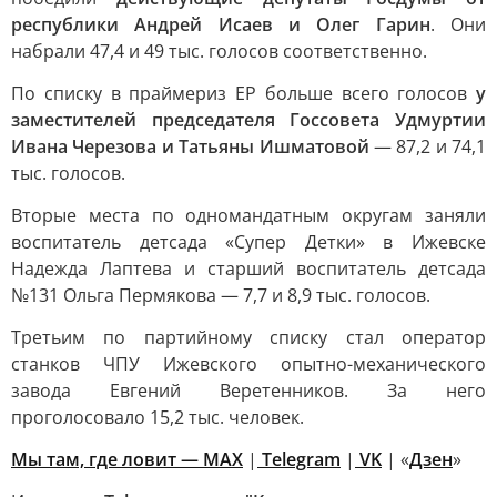
республики Андрей Исаев и Олег Гарин
. Они
набрали 47,4 и 49 тыс. голосов соответственно.
По списку в праймериз ЕР больше всего голосов
у
заместителей председателя Госсовета Удмуртии
Ивана Черезова и Татьяны Ишматовой
— 87,2 и 74,1
тыс. голосов.
Вторые места по одномандатным округам заняли
воспитатель детсада «Супер Детки» в Ижевске
Надежда Лаптева и старший воспитатель детсада
№131 Ольга Пермякова — 7,7 и 8,9 тыс. голосов.
Третьим по партийному списку стал оператор
станков ЧПУ Ижевского опытно-механического
завода Евгений Веретенников. За него
проголосовало 15,2 тыс. человек.
Мы там, где ловит — MAX
|
Telegram
|
VK
| «
Дзен
»